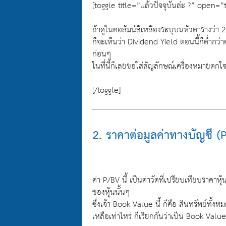
[toggle title=”แล้วปัจจุบันล่ะ ?” open=
ถ้าดูในคอลัมน์สีเหลืองระบุบนหัวตารางว่า 
ก็จะเห็นว่า Dividend Yield ตอนนี้ก็ต่ำกว่าค
ก่อนๆ
ในที่นี้ก็เลยขอใส่สัญลักษณ์เครื่องหมายตกใจ 
[/toggle]
2. ราคาต่อมูลค่าทางบัญชี (
ค่า P/BV นี้ เป็นค่าวัดที่เปรียบเทียบราคาห
ของหุ้นนั้นๆ
ซึ่งเจ้า Book Value นี้ ก็คือ สินทรัพย์ทั้ง
เหลือเท่าไหร่ ก็เรียกกันว่าเป็น Book Value