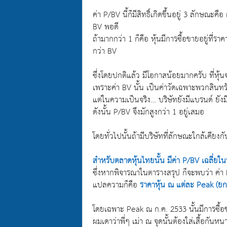
ค่า P/BV นี้ก็มีสิทธิ์เกิดขึ้นอยู่ 3 ลักษณะคื
BV พอดี
ถ้ามากกว่า 1 ก็คือ หุ้นมีการซื้อขายอยู่ที่ราค
กว่า BV
ซึ่งโดยปกติแล้ว มีโอกาสน้อยมากครับ ที่หุ้นจ
เพราะค่า BV นั้น เป็นค่าวัดเฉพาะพวกสินทรัพ
แต่ในความเป็นจริง… บริษัทยังมีแบรนด์ ยังมี
ดังนั้น P/BV จึงมักสูงกว่า 1 อยู่เสมอ
โดยทั่วไปนั้นถ้ามีบริษัทที่ลักษณะใกล้เคียงก
สำหรับตลาดหุ้นไทยนั้น มีค่า P/BV เฉลี่ยในรอ
ซึ่งหากพิจารณาในตารางสรุป ก็จะพบว่า ค่า P
แปลความก็คือ
ราคาหุ้น ณ แต่ละ Peak (ยกเ
โดยเฉพาะ Peak ณ ก.ค. 2533 นั้นมีการซื้อขา
ผมเดาว่าพี่ๆ เม่า ณ จุดนั้นต้องใส่เสื้อก