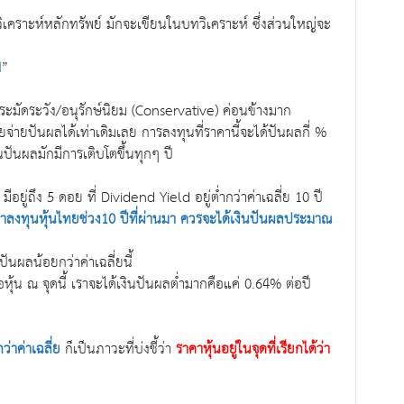
วิเคราะห์หลักทรัพย์ มักจะเขียนในบทวิเคราะห์ ซึ่งส่วนใหญ่จะ
d
”
วามระมัดระวัง/อนุรักษ์นิยม (Conservative) ค่อนข้างมาก
ทยจ่ายปันผลได้เท่าเดิมเลย การลงทุนที่ราคานี้จะได้ปันผลกี่ %
ินปันผลมักมีการเติบโตขึ้นทุกๆ ปี
ีอยู่ถึง 5 ดอย ที่ Dividend Yield อยู่ต่ำกว่าค่าเฉลี่ย 10 ปี
ราลงทุนหุ้นไทยช่วง10 ปีที่ผ่านมา ควรจะได้เงินปันผลประมาณ
ันผลน้อยกว่าค่าเฉลี่ยนี้
อหุ้น ณ จุดนี้ เราจะได้เงินปันผลต่ำมากคือแค่ 0.64% ต่อปี
ว่าค่าเฉลี่ย
ก็เป็นภาวะที่บ่งชี้ว่า
ราคาหุ้นอยู่ในจุดที่เรียกได้ว่า