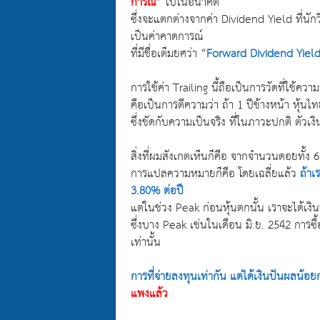
การณ์
” ไปในอนาคต
ซึ่งจะแตกต่างจากค่า Dividend Yield ที่นัก
เป็นค่าคาดการณ์
ที่มีชื่อเต็มยศว่า “
Forward Dividend Yiel
การใช้ค่า Trailing นี้ถือเป็นการวัดที่ใช้ค
คือเป็นการตีความว่า ถ้า 1 ปีข้างหน้า หุ้นไ
ซึ่งขัดกับความเป็นจริง ที่ในภาวะปกติ ตัวเง
สิ่งที่ผมสังเกตเห็นก็คือ จากจำนวนดอยทั้ง 6 ม
การแปลความหมายก็คือ โดยเฉลี่ยแล้ว
ถ้าเ
3.80% ต่อปี
แต่ในช่วง Peak ก่อนหุ้นตกนั้น เราจะได้เงินป
ซึ่งบาง Peak เช่นในเดือน มิ.ย. 2542 การซื้
เท่านั้น
การที่จ่ายลงทุนเท่ากัน แต่ได้เงินปันผลน้อยก
แพงแล้ว