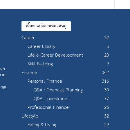
เนื้อหาแบ่งตามหมวดหมู่
Career
32
Career Library
3
Life & Career Development
20
Skill Building
9
เผย
Finance
342
 ตาม
Personal Finance
316
onal
Q&A : Financial Planning
30
Q&A : Investment
77
Professional Finance
26
Lifestyle
52
Eating & Living
29