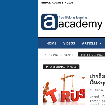
FRIDAY, AUGUST 7, 2026
A
-
A
c
a
d
e
HOME
VIDEOS
ARTICLES
m
y
PERSONAL FINANCE
PROFESSIONAL 
PROFESSIONAL FINANCE
ฝากถึง
เงิน&q
A
Mar 22,
-
อยากฝากถึง
จากมุมมองข