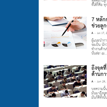
พูดคุยกับลู
ที่ได้ก็คือ 
7 หลักก
ช่วยลูก
A
Jul 17, 
-
ผู้แนะนำการ
จะเป็น นัก
ทำงานด้านนี
นั่นล่ะ! เม...
ถึงจุด
ด้านกา
A
Jun 24,
-
บทความนี้น
มันมาถึงจุ
มันก็ดีทั้งนั