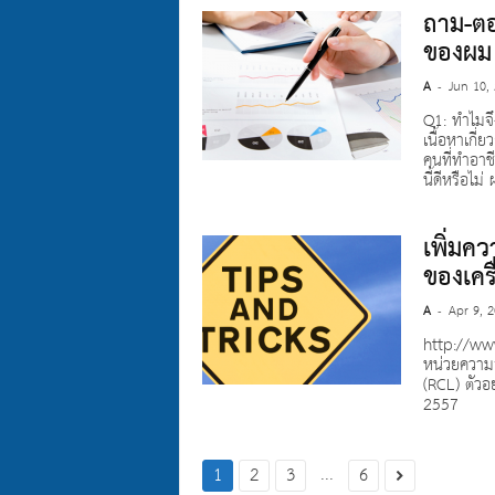
ถาม-ตอ
ของผม
A
Jun 10,
-
Q1: ทำไมจึ
เนื้อหาเกี่
คนที่ทำอาชี
นี้ดีหรือไม่ 
เพิ่มค
ของเครื
A
Apr 9, 
-
http://w
หน่วยความจ
(RCL) ตัวอ
2557
...
1
2
3
6