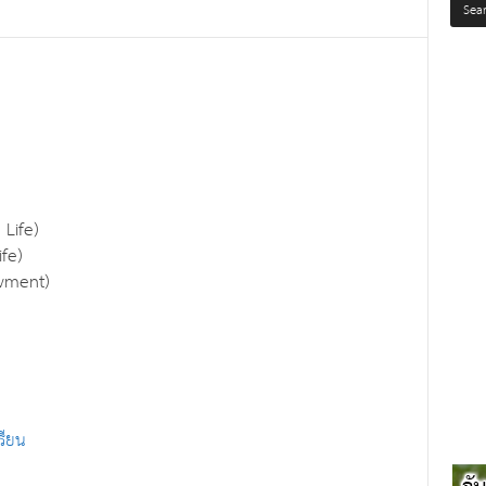
 Life)
fe)
wment)
รียน