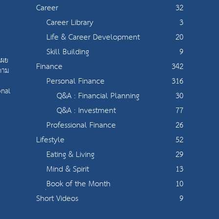
Career
32
Career Library
3
Life & Career Development
20
Skill Building
9
เผย
Finance
342
 ตาม
Personal Finance
316
onal
Q&A : Financial Planning
30
Q&A : Investment
77
Professional Finance
26
Lifestyle
52
Eating & Living
29
Mind & Spirit
13
ฺBook of the Month
10
Short Videos
9