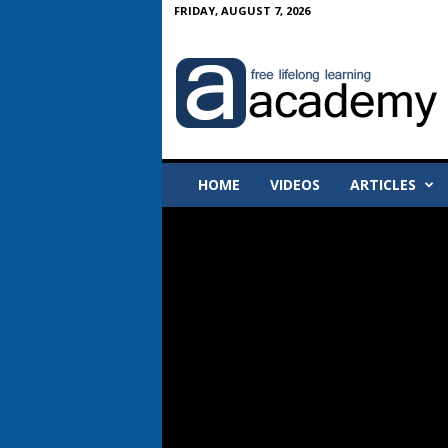
FRIDAY, AUGUST 7, 2026
A
-
A
c
a
d
e
HOME
VIDEOS
ARTICLES
m
y