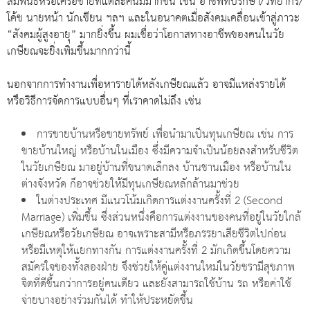
สัมพันธ์หรือเครือข่ายที่แต่ละคนมีมากขึ้น เช่น อาชีพที่ปรึกษา/วิทยากร/
โค้ช นายหน้า นักเขียน ฯลฯ และในอนาคตเมื่อสังคมเคลื่อนเข้าสู่ภาวะ
“สังคมผู้สูงอายุ” มากยิ่งขึ้น ผมเชื่อว่าโอกาสทางอาชีพของคนในวัย
เกษียณจะยิ่งเพิ่มขึ้นมากกว่านี้
นอกจากการทำงานเพื่อหารายได้หลังเกษียณแล้ว อาจมีแหล่งรายได้
หรือวิธีการจัดการแบบอื่นๆ ที่เราคาดไม่ถึง เช่น
การขายบ้านหรือขายทรัพย์ เพื่อนำมาเป็นทุนเกษียณ เช่น การ
ขายบ้านใหญ่ หรือบ้านในเมือง ซึ่งมีความจำเป็นน้อยลงสำหรับชีวิต
ในวัยเกษียณ มาอยู่บ้านที่ขนาดเล็กลง บ้านชานเมือง หรือบ้านใน
ต่างจังหวัด ก็อาจช่วยให้มีทุนเกษียณหลักล้านมาช่วย
ในต่างประเทศ มีแนวโน้มเกิดการแต่งงานครั้งที่ 2 (Second
Marriage) เพิ่มขึ้น ซึ่งส่วนหนึ่งคือการแต่งงานของคนที่อยู่ในวัยใกล้
เกษียณหรือวัยเกษียณ อาจเพราะสามีหรือภรรยาเสียชีวิตไปก่อน
หรือมีเหตุให้แยกทางกัน การแต่งงานครั้งที่ 2 มักเกิดขึ้นโดยความ
สมัครใจของทั้งสองฝ่าย จึงช่วยให้คู่แต่งงานใหม่ในวัยชรามีสุขภาพ
จิตที่ดีขึ้นกว่าการอยู่คนเดียว และยังสามารถใช้บ้าน รถ หรือค่าใช้
จ่ายบางอย่างร่วมกันได้ ทำให้ประหยัดขึ้น