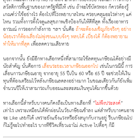
สวัสดิการพื้นฐานของภาครัฐที่มีให้ เช่น ถ้าจะใช้บัตรทอง ก็ควรต้องรู้
เกณฑ์ว่าใช้อย่างไร ต้องไปที่โรงพยาบาลไหน ครอบคลุมอะไรต่างๆ แค่
ไหน รวมทั้งการตั้งใจดูแลสุขภาพเชิงป้องกันให้ดีที่สุด ทั้งเรื่องอาหาร
อารมณ์ การออกกำลังกาย ฯลฯ นั่นคือ
ถ้าจะต้องเผชิญภัยจริงๆ อย่าง
น้อยเราก็ต้องเลี่ยงไม่พุ่งชนแบบจังๆ หลบได้ เบี่ยงได้ ก็ต้องพยายาม
ทำให้มากที่สุด
เพื่อลดความเสียหาย
นอกจากนั้น ยังมีอีกทางเลือกหนึ่งที่สามารถใช้ลดทุนเกษียณได้อย่างมี
นัยสำคัญ นั่นคือการ
เลื่อนระยะเวลาเกษียณออกไป
เช่นในกรณีนี้ การ
เลื่อนการเกษียณอายุ จากอายุ 55 ปีเป็น 60 หรือ 65 ปี จะช่วยให้เงิน
ทุนที่ต้องเตรียมไว้หลังเกษียณลดลงอย่างมาก ในขณะเดียวกันก็ยังเพิ่ม
จำนวนปีให้เราสามารถเก็บออมและสะสมเงินทุนได้มากขึ้นด้วย
ทางเลือกนี้สำหรับบางคนก็คงถือเป็นทางเลือกที่ “
ไม่พึงประสงค์
”
เท่าไร เพราะเหมือนได้พักผ่อนในวัยเกษียณช้าลง แต่สำหรับบางคนอาจ
จะ Like เลยก็ได้ เพราะยังแข็งแรงหรือยังสนุกกับงานอยู่ รีบเกษียณไป
ก็ไม่รู้จะไปทำอะไร บางทีชีวิตเหี่ยวเฉาไม่ Active ไปดื้อๆ ก็มี