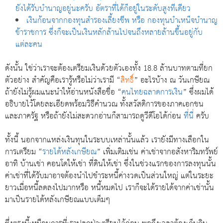
ยังได้รับบำนาญอยู่นะครับ อัตราที่ได้ก็อยู่ในระดับสูงทีเดียว
เงินก้อนจากกองทุนสำรองเลี้ยงชีพ หรือ กองทุนบำเหน็จบำนาญ
ข้าราชการ ซึ่งก็จะเป็นเงินหลักล้านไปจนถึงหลายล้านขึ้นอยู่กับ
แต่ละคน
ดังนั้น ใช่ว่าเราจะต้องเตรียมเงินด้วยตัวเองทั้ง 18.8 ล้านบาทตามที่ยก
ตัวอย่าง สำคัญคือเรารู้หรือไม่ว่าเรามี “
สิทธิ์
” อะไรบ้าง ณ วันเกษียณ
ถ้ายังไม่รู้ผมแนะนำให้อ่านหนังสือชื่อ “
คนไทยฉลาดการเงิน
” ซึ่งผมได้
อธิบายไว้โดยละเอียดพร้อมวิธีคำนวณ ทั้งสวัสดิการของภาคเอกชน
และภาครัฐ หรือถ้ายังไม่สะดวกอ่านก็สามารถดูวีดีโอได้ก่อน
ที่นี่
ครับ
ทั้งนี้ นอกจากแหล่งเงินทุนในระบบเหล่านั้นแล้ว เรายังมีทางเลือกใน
การเตรียม “
รายได้หลังเกษียณ
” เพิ่มเติมเช่น ค่าเช่าจากอสังหาริมทรัพย์
อาทิ บ้านเช่า คอนโดให้เช่า ที่ดินให้เช่า ซึ่งในช่วงแรกของการลงทุนนั้น
ค่าเช่าที่ได้รับมาอาจต้องนำไปชำระหนี้ค่างวดเป็นส่วนใหญ่ แต่ในระยะ
ยาวเมื่อหนี้ลดลงไปมากหรือ หนี้หมดไป เราก็จะได้รายได้จากค่าเช่านั้น
มาเป็นรายได้หลังเกษียณแบบเต็มๆ