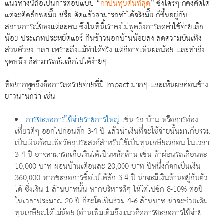
แนวทางนี้ถือเป็นการตอบแบบ “
กำปั้นทุบดินที่สุด
” ซึ่งใครๆ ก็คงคิดได้
แต่จะคิดลึกพอมั๊ย หรือ คิดแล้วสามารถทำได้จริงมั๊ย ก็ขึ้นอยู่กับ
สถานการณ์ของแต่ละคน ซึ่งในที่นี้เราคงไม่พูดถึงการลดค่าใช้จ่ายเล็ก
น้อย ประเภทประหยัดแอร์ กินข้าวนอกบ้านน้อยลง ลดความบันเทิง
ส่วนตัวลง ฯลฯ เพราะถึงแม้ทำได้จริง แต่ก็อาจเห็นผลน้อย และทำถึง
จุดหนึ่ง ก็สามารถล้มเลิกไปได้ง่ายๆ
ที่อยากพูดถึงคือการลดรายจ่ายที่มี Impact มากๆ และเห็นผลค่อนข้าง
ยาวนานกว่า เช่น
การชะลอการใช้จ่ายรายการใหญ่
เช่น รถ บ้าน หรือการท่อง
เที่ยวดีๆ ออกไปก่อนสัก 3-4 ปี แล้วนำเงินที่จะใช้จ่ายนั้นมาเก็บรวม
เป็นเงินก้อนเพื่อวัตถุประสงค์สำหรับใช้เป็นทุนเกษียณก่อน ในเวลา
3-4 ปี อาจสามารถเก็บเงินได้เป็นหลักล้าน เช่น ถ้าผ่อนรถเดือนละ
10,000 บาท ผ่อนบ้านเดือนละ 20,000 บาท ปีหนึ่งก็ตกเป็นเงิน
360,000 หากชะลอการซื้อไปได้สัก 3-4 ปี น่าจะมีเงินล้านอยู่กับตัว
ได้ ซึ่งเงิน 1 ล้านบาทนั้น หากบริหารดีๆ ให้โตไปซัก 8-10% ต่อปี
ในเวลาประมาณ 20 ปี ก็จะโตเป็นร่วม 4-6 ล้านบาท น่าจะช่วยเติม
ทุนเกษียณได้ไม่น้อย (อ่านเพิ่มเติมถึงแนวคิดการชะลอการใช้จ่าย