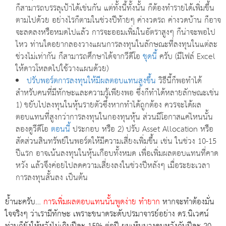
ก็สามารถบรรลุเป้าได้เช่นกัน แต่ทั้งนี้ทั้งนั้น ก็ต้องทำรายได้เพิ่มขึ้น
ตามไปด้วย อย่างไรก็ตามในช่วงปีท้ายๆ ค่างวดรถ ค่างวดบ้าน ก็อาจ
จะลดลงหรือหมดไปแล้ว การจะออมเพิ่มในอัตราสูงๆ ก็น่าจะพอไป
ไหว ท่านใดอยากลองวางแผนการลงทุนในลักษณะที่ลงทุนในแต่ละ
ช่วงไม่เท่ากัน ก็สามารถศึกษาได้จากวีดีโอ
ชุดนี้
ครับ (มีไฟล์ Excel
ให้ดาวโหลดไปใช้วางแผนด้วย)
ปรับพอร์ตการลงทุนให้มีผลตอบแทนสูงขึ้น
วิธีนี้ก็พอทำได้
สำหรับคนที่มีทักษะและความรู้เพียงพอ ซึ่งก็ทำได้หลายลักษณะเช่น
1) ขยับไปลงทุนในหุ้นรายตัวซึ่งหากทำได้ถูกต้อง ควรจะได้ผล
ตอบแทนที่สูงกว่าการลงทุนในกองทุนหุ้น ส่วนมีโอกาสแค่ไหนนั้น
ลองดูวีดีโอ
ตอนนี้
ประกอบ หรือ 2) ปรับ Asset Allocation หรือ
สัดส่วนสินทรัพย์ในพอร์ตให้มีความเสี่ยงเพิ่มขึ้น เช่น ในช่วง 10-15
ปีแรก อาจเน้นลงทุนในหุ้นเกือบทั้งหมด เพื่อเพิ่มผลตอบแทนที่คาด
หวัง แล้วจึงค่อยไปลดความเสี่ยงลงในช่วงปีหลังๆ เมื่อระยะเวลา
การลงทุนสั้นลง เป็นต้น
ย้ำนะครับ…
การเพิ่มผลตอบแทนนั้นพูดง่าย ทำยาก
หากจะทำต้องมั่น
ใจจริงๆ ว่าเรามีทักษะ เพราะขนาดระดับปรมาจารย์อย่าง ดร.นิเวศน์