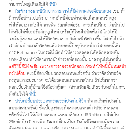
รายการใหญ่เพิ่มเติมได้
ที่นี่
)
Refinance หนี้สินบางรายการให้มีค่างวดต่อเดือนลดลง
เช่น ถ้า
มีการซื้อบ้านไปแล้ว บางคนมีหนี้ผ่อนชำระต่อเดือนค่อนข้างสูง
ทำให้ออมมากไม่ได้ อาจพิจารณาติดต่อธนาคารเพื่อปรึกษาว่าเป็นไป
ได้หรือไม่ที่จะปรับสัญญาใหม่ (หรือกู้ที่ใหม่ไปปิดที่เก่า) โดยให้มี
วงเงินกู้ลดลง และให้มีระยะเวลาการผ่อนชำระยาวขึ้น โดยทั่วไปถ้า
เราผ่อนบ้านมาสักระยะแล้ว ยอดหนี้ปัจจุบันจะต่ำกว่ายอดหนี้เดิม
การ Refinance ในกรณีนี้ มักทำให้ค่างวดลดลงได้หลักหลายพัน
บาท/เดือน ทำให้สามารถนำค่างวดที่ลดลงนั้น มาลงทุนได้มากขึ้น
แต่วิธีนี้ก็มีข้อเสีย เพราะการจ่ายงวดน้อยลง ก็จะทำให้หนี้นั้นหมดช้า
ลงไปด้วย
ตรงนี้ต้องเทียบผลตอบแทนแล้วครับ ว่าเราคิดว่าพอร์ต
ลงทุนเราระยะยาวๆ จะได้ผลตอบแทนขนาดไหน ถ้าได้มากกว่า
ดอกเบี้ยเงินกู้บ้านก็จึงถือว่าคุ้มค่า (อ่านเพิ่มเติมเกี่ยวกับหลักในการ
ตัดสินใจได้
ที่นี่
)
ปรับเปลี่ยนประเภทกรมธรรม์ประกันชีวิต
ที่จากเดิมทำประกัน
แบบสะสมทรัพย์ ซึ่งเบี้ยสูงขณะที่ผลตอบแทนต่ำ (ประกันสะสม
ทรัพย์ทั่วไป ให้อัตราผลตอบแทนเฉลี่ยแบบ IRR ประมาณไม่เกิน
2% ต่อปี) เราอาจพิจารณาเปลี่ยนเป็นประกันชีวิตแบบเน้นความ
คุ้มครองเช่นแบบ Term หรือแบบ Whole Life ทำให้เบี้ยถูกลงแต่