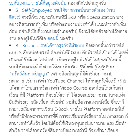
ระดับไหน… รายได้ก็อยู่ระดับนั้น
ลองคลิ๊กไปอ่านดูครับ
S : Self-Employed รายได้จากการเป็นนายตัวเอง (งาน
อิสระ)
ตรงนี้ก็จะเหมาะกับคนที่มี Skill หรือ Specialization บาง
อย่างที่สามารถทำเพิ่ม หรือทำแทนงานประจำได้ (แนะนำว่าทำเพิ่ม
ก่อน อย่าเพิ่งรีบทิ้งงานประจำเลยครับ) ซึ่งผมได้ยกตัวอย่างไว้หลาย
งาน ลองดูได้ในวีดีโอ
ตอนนี้
นะครับ
B : Business รายได้จากธุรกิจที่มีระบบ
ก็จะยากขึ้นกว่ารายได้
แบบ S สักหน่อยตรงที่ ต้องทำให้มีระบบ คือมีรายได้เข้ามาได้ โดยที่
เราเองก็ยังมีเวลาไปทำอย่างอื่นควบคู่ไปด้วยได้ ในยุคสมัยใหม่นี้
หากให้ผมแนะนำก็อยากให้ลองพิจารณาธุรกิจที่อยู่ในรูปของ
“
ทรัพย์สินทางปัญญา
” เพราะถือเป็นยุคที่มีตัวช่วยมากมาย
มหาศาล เช่น การทำ YouTube Channel ให้คนดูฟรีเพื่อสร้างราย
ได้จากค่าโฆษณา หรือการทำ Video Course ออนไลน์โดยเก็บค่า
เรียน ก็มี Platform ที่ช่วยให้เราทำได้เยอะแยะมากมาย (บางแห่ง
ยินดีช่วยเราผลิตเนื้อหาด้วยซ้ำ) รวมไปถึงการแต่งหนังสือ ซึ่งเราก็
สามารถเริ่มจากการเขียน E-Book ขายใน Platform ของไทยก็ได้
หรือถ้ามีทักษะทางภาษาที่ดี การจะเขียนหนังสือขายใน Amazon ก็
สามารถทำได้แล้ว โดยไม่ต้องใช้เงินลงทุนอะไรมากมาย และเมื่อทำ
สำเร็จ รายได้จากทรัพย์สินทางปัญญาเหล่านี้ ก็จะเข้ามาเรื่อยๆ