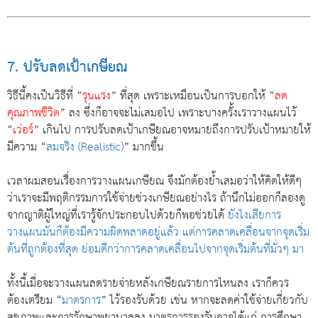
7. ปรับลดเป้าเกษียณ
วิธีนี้คงเป็นวิธีที่ “
รุนแรง
” ที่สุด เพราะเหมือนเป็นการบอกให้ “
ลด
คุณภาพชีวิต
” ลง ซึ่งก็อาจจะไม่เสมอไป เพราะบางครั้งเราวางแผนไว้
“
เว่อร์
” เกินไป การปรับลดเป้าเกษียณอาจหมายถึงการปรับเป้าหมายให้
มีความ “
สมจริง (Realistic)
” มากขึ้น
เวลาผมสอนเรื่องการวางแผนเกษียณ จึงมักต้องย้ำเสมอว่าให้คิดให้ดีๆ
ว่าเราจะมีพฤติกรรมการใช้จ่ายช่วงเกษียณอย่างไร ถ้านึกไม่ออกก็ลองดู
จากญาติผู้ใหญ่ที่เรารู้จักประกอบไปด้วยก็พอช่วยได้
ยังไงเสียการ
วางแผนมันก็ต้องมีความผิดพลาดอยู่แล้ว แต่การคลาดเคลื่อนจากจุดเริ่ม
ต้นที่ถูกต้องที่สุด ย่อมดีกว่าการคลาดเคลื่อนไปจากจุดเริ่มต้นที่มั่วๆ มา
ทั้งนี้เมื่อจะวางแผนลดรายจ่ายหลังเกษียณรายการไหนลง เราก็ควร
ต้องเตรียม “
มาตรการ
” ไว้รองรับด้วย เช่น หากจะลดค่าใช้จ่ายเกี่ยวกับ
สุขภาพและการรักษาพยาบาลลง มาตรการรองรับอาจได้แก่ การศึกษา