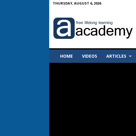
THURSDAY, AUGUST 6, 2026
A
-
A
c
a
d
e
HOME
VIDEOS
ARTICLES
m
y