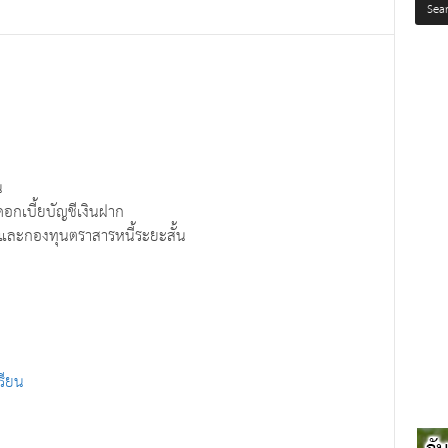
น
อกเบี้ยบัญชีเงินฝาก
นและกองทุนตราสารหนี้ระยะสั้น
รียน