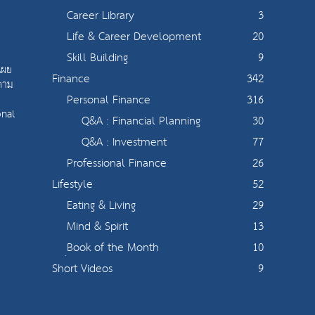
Career Library
3
Life & Career Development
20
Skill Building
9
เผย
Finance
342
 ตาม
Personal Finance
316
onal
Q&A : Financial Planning
30
Q&A : Investment
77
Professional Finance
26
Lifestyle
52
Eating & Living
29
Mind & Spirit
13
ฺBook of the Month
10
Short Videos
9