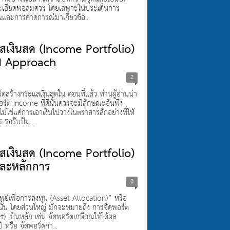
ละเอียดพอสมควร โดยเฉพาะในประเด็นการ
และการคาดการณ์มาเกี่ยวข้อ...
สเงินสด (Income Portfolio)
eld Approach
2
สร้างกระแสเงินสดใน ตอนที่แล้ว ท่านผู้อ่านน่า
์ต Income ที่ดีนั้นควรจะมีลักษณะอันพึง
ม่ใช่แค่การเอาเงินไปวางในตราสารสักอย่างที่ให้
 รอรับปัน...
สเงินสด (Income Portfolio)
และหลักการ
0
ัพย์เพื่อการลงทุน (Asset Allocation)” หรือ
 นั้น โดยส่วนใหญ่ มักจะหมายถึง การจัดพอร์ต
t) เป็นหลัก เช่น จัดพอร์ตเกษียณให้ได้ผล
หรือ จัดพอร์ตกา...