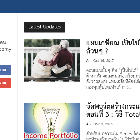
Latest Updates
แผนเกษียณ เป็นไปไ
่นคน
ademy
ล้วนๆ ?
A
Oct 16, 2017
-
ตอบแบบสั้นๆ คือ “เป็นไปได้” แ
LIKE
ดี หากรักจะลงทุนเพื่อเตรียมทุ
อัตราผลตอบแทนเฉลี่ยที่ต้องได้เ
RIBE
กองทุนหุ้นไทยทำได้ การ...
จัดพอร์ตสร้างกระแ
ตอนที่ 3 : วิธี T
A
Nov 9, 2016
-
สำหรับบทความใน Series จัดพอ
สุดท้ายแล้วนะครับ ไม่รู้ว่ามึ