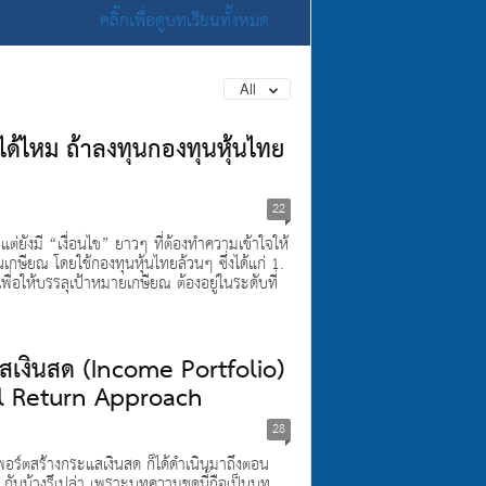
คลิ๊กเพื่อดูบทเรียนทั้งหมด
All
ด้ไหม ถ้าลงทุนกองทุนหุ้นไทย
22
ต่ยังมี “เงื่อนไข” ยาวๆ ที่ต้องทำความเข้าใจให้
นเกษียณ โดยใช้กองทุนหุ้นไทยล้วนๆ ซึ่งได้แก่ 1.
พื่อให้บรรลุเป้าหมายเกษียณ ต้องอยู่ในระดับที่
สเงินสด (Income Portfolio)
otal Return Approach
28
ร์ตสร้างกระแสเงินสด ก็ได้ดำเนินมาถึงตอน
นๆ กันบ้างรึเปล่า เพราะบทความชุดนี้ถือเป็นบท