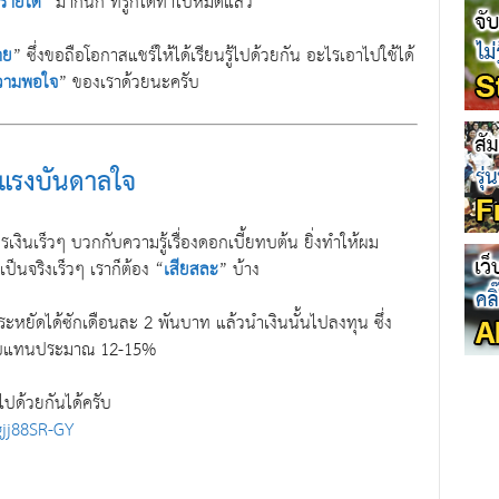
มรายได้
” มากนัก ที่รู้ก็ได้ทำไปหมดแล้ว
าย
” ซึ่งขอถือโอกาสแชร์ให้ได้เรียนรู้ไปด้วยกัน อะไรเอาไปใช้ได้
วามพอใจ
” ของเราด้วยนะครับ
ี่แรงบันดาลใจ
ินเร็วๆ บวกกับความรู้เรื่องดอกเบี้ยทบต้น ยิ่งทำให้ผม
ป็นจริงเร็วๆ เราก็ต้อง “
เสียสละ
” บ้าง
ยัดได้ซักเดือนละ 2 พันบาท แล้วนำเงินนั้นไปลงทุน ซึ่ง
ตอบแทนประมาณ 12-15%
ไปด้วยกันได้ครับ
jj88SR-GY