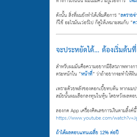
ทางการเงินนั้น ผมไม่มีความรู้เรื่องการ “
เพิ่
ดังนั้น สิ่งที่ผมยังทำได้เพิ่มคือการ “
ลดรายจ่
ก็ใช้ อะไรมันเว่อร์ไป ก็ดูให้เหมาะสมกับ “
ค
จะประหยัดได้… ต้องเริ่มต้นท
สำหรับผมมันคือความอยากมีอิสรภาพทางการเง
ตระหนักใน “
หน้าที่
” ว่าถ้าอยากจะทำให้ฝันเ
เพราะด้วยพลังของดอกเบี้ยทบต้น หากผมประห
สมัยนั้นผมเลือกลงทุนในหุ้น โดยหวังผล
ลองกด App เครื่องคิดเลขการเงินตามลิ้งค์นี้
https://www.youtube.com/watch?v=Jg
ถ้าได้ผลตอบแทนเฉลี่ย 12% ต่อปี