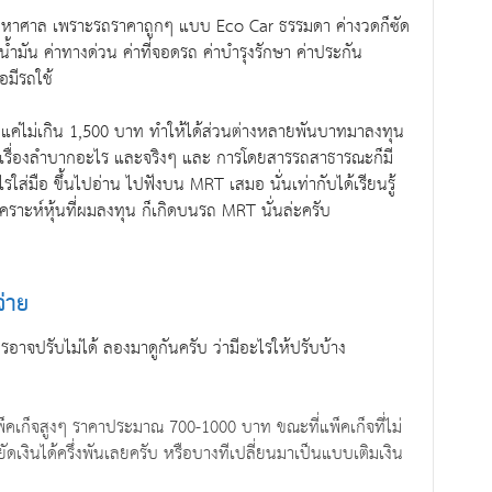
มขึ้นมหาศาล เพราะรถราคาถูกๆ แบบ Eco Car ธรรมดา ค่างวดก็ซัด
้ำมัน ค่าทางด่วน ค่าที่จอดรถ ค่าบำรุงรักษา ค่าประกัน
่อมีรถใช้
ึ่งแค่ไม่เกิน 1,500 บาท ทำให้ได้ส่วนต่างหลายพันบาทมาลงทุน
ม่ใช่เรื่องลำบากอะไร และจริงๆ และ การโดยสารรถสาธารณะก็มี
ไรใส่มือ ขึ้นไปอ่าน ไปฟังบน MRT เสมอ นั่นเท่ากับได้เรียนรู้
เคราะห์หุ้นที่ผมลงทุน ก็เกิดบนรถ MRT นั่นล่ะครับ
จ่าย
รอาจปรับไม่ได้ ลองมาดูกันครับ ว่ามีอะไรให้ปรับบ้าง
แพ็คเก็จสูงๆ ราคาประมาณ 700-1000 บาท ขณะที่แพ็คเก็จที่ไม่
เงินได้ครึ่งพันเลยครับ หรือบางทีเปลี่ยนมาเป็นแบบเติมเงิน