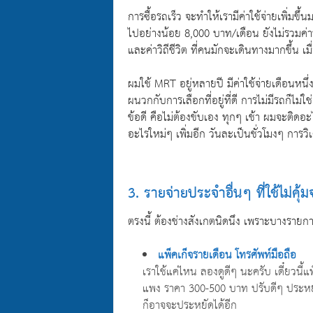
การซื้อรถเร็ว จะทำให้เรามีค่าใช้จ่ายเพิ่
ไปอย่างน้อย 8,000 บาท/เดือน ยังไม่รวมค่าน
และค่าวิถีชีวิต ที่คนมักจะเดินทางมากขึ้น เมื
ผมใช้ MRT อยู่หลายปี มีค่าใช้จ่ายเดือนหน
ผนวกกับการเลือกที่อยู่ที่ดี การไม่มีรถก็ไ
ข้อดี คือไม่ต้องขับเอง ทุกๆ เช้า ผมจะติดอะ
อะไรใหม่ๆ เพิ่มอีก วันละเป็นชั่วโมงๆ การวิ
3. รายจ่ายประจำอื่นๆ ที่ใช้ไม่คุ้ม
ตรงนี้ ต้องช่างสังเกตนิดนึง เพราะบางรายกา
แพ็คเก็จรายเดือน โทรศัพท์มือถือ
เราใช้แค่ไหน ลองดูดีๆ นะครับ เดี๋ยวนี้
แพง ราคา 300-500 บาท ปรับดีๆ ประหยัด
ก็อาจจะประหยัดได้อีก