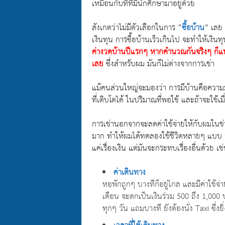
เหมือนกับที่ที่มีนักศึกษามาอยู่ด้วย
สังเกตว่าไม่มีตัวเลือกในการ “
ซื้อบ้าน
” เลย 
เงินทุน การซื้อบ้านเร็วเกินไป จะทำให้เงินท
ค่างวดบ้านปีแรกๆ หากคำนวณกันจริงๆ
ก็แ
เลย
ซึ่งสำหรับผม มันก็ไม่ต่างจากการเช่า
แม้คนส่วนใหญ่จะมองว่า การมีบ้านคือความมั
ที่เติบโตได้ ในปริมาณที่พอใช้ และถ้าจะใช้เ
การเช่านอกจากจะลดค่าใช้จ่ายให้กับผมในช่วง
มาก ทำให้ผมได้ทดลองใช้ชีวิตหลายๆ แบบ จนค
แค่เรื่องเงิน แต่มันจะกระทบเรื่องอื่นด้วย เช
ค่าเดินทาง
หอพักถูกๆ บางทีก็อยู่ไกล และมีค่าใช้จ่าย
เดือน จะตกเป็นเงินร่วม 500 ถึง 1,000 บ
ทุกๆ วัน แถมบางที ยังต้องนั่ง Taxi ซึ่