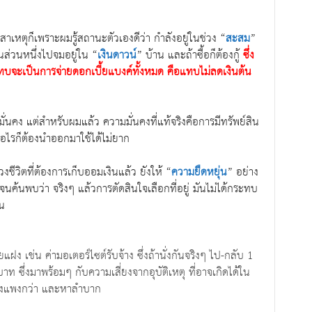
สาเหตุก็เพราะผมรู้สถานะตัวเองดีว่า กำลังอยู่ในช่วง “
สะสม
”
ุนส่วนหนึ่งไปจมอยู่ใน “
เงินดาวน์
” บ้าน และถ้าซื้อก็ต้องกู้
ซึ่ง
ทบจะเป็นการจ่ายดอกเบี้ยแบงค์ทั้งหมด คือแทบไม่ลดเงินต้น
่นคง แต่สำหรับผมแล้ว ความมั่นคงที่แท้จริงคือการมีทรัพย์สิน
มื่อไรก็ต้องนำออกมาใช้ได้ไม่ยาก
ชีวิตที่ต้องการเก็บออมเงินแล้ว ยังให้ “
ความยืดหยุ่น
” อย่าง
้นพบว่า จริงๆ แล้วการตัดสินใจเลือกที่อยู่ มันไม่ได้กระทบ
่น
แฝง เช่น ค่ามอเตอร์ไซต์รับจ้าง ซึ่งถ้านั่งกันจริงๆ ไป-กลับ 1
าท ซึ่งมาพร้อมๆ กับความเสี่ยงจากอุบัติเหตุ ที่อาจเกิดได้ใน
งยิ่งแพงกว่า และหาลำบาก