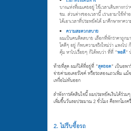
เวลาที่ใช้เดินทาง
บางแห่งที่ผมเคยอยู่ ใช้เวลาเดินทางกว่า
ชม. ส่วนต่างของเวลานี้ เราเอามาใช้ท
ได้เอาเวลาที่ประหยัดได้ มาศึกษาหาความ
ความสะดวกสบาย
ผมเป็นคนติดสบาย เลือกที่พักราคาถูกม
โดดีๆ อยู่ ก็พบความจริงใหม่ว่า แพงไป 
คุ้ม หาไปเรื่อยๆ ก็ได้พบว่า ที่ที่ “
พอดี
” น
ท้ายที่สุด ผมก็ได้ที่อยู่ที่ “
สุดยอด
” เป็นอพาร
จ่ายค่ามอเตอร์ไซค์ หรือรถสองแถวเพิ่ม แม้จ
เหงื่อไม่ทันออก
ลำพังการตัดสินใจนี้ ผมประหยัดเงินได้ร่ว
เพิ่มขึ้นวันละประมาณ 2 ชั่วโมง คือหกโมงครึ
2. ไม่รีบซื้อรถ