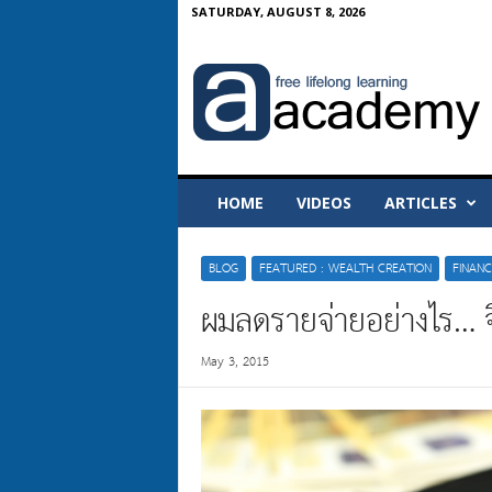
SATURDAY, AUGUST 8, 2026
A
-
A
c
a
d
e
HOME
VIDEOS
ARTICLES
m
y
BLOG
FEATURED : WEALTH CREATION
FINANC
ผมลดรายจ่ายอย่างไร… จึ
May 3, 2015