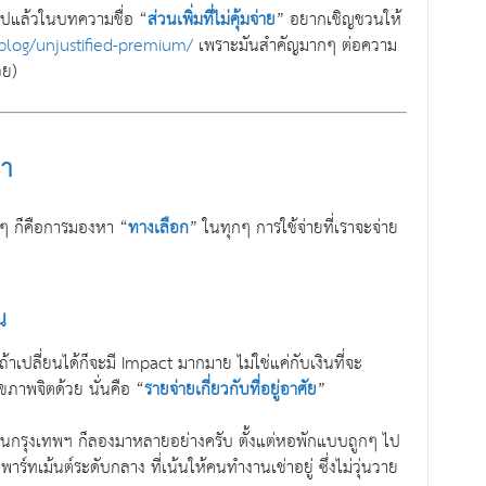
งไปแล้วในบทความชื่อ “
ส่วนเพิ่มที่ไม่คุ้มจ่าย
” อยากเชิญชวนให้
blog/unjustified-premium/
เพราะมันสำคัญมากๆ ต่อความ
วย)
ศา
ิงๆ ก็คือการมองหา “
ทางเลือก
” ในทุกๆ การใช้จ่ายที่เราจะจ่าย
น
าเปลี่ยนได้ก็จะมี Impact มากมาย ไม่ใช่แค่กับเงินที่จะ
ุขภาพจิตด้วย นั่นคือ “
รายจ่ายเกี่ยวกับที่อยู่อาศัย
”
้านในกรุงเทพฯ ก็ลองมาหลายอย่างครับ ตั้งแต่หอพักแบบถูกๆ ไป
ทเม้นต์ระดับกลาง ที่เน้นให้คนทำงานเช่าอยู่ ซึ่งไม่วุ่นวาย